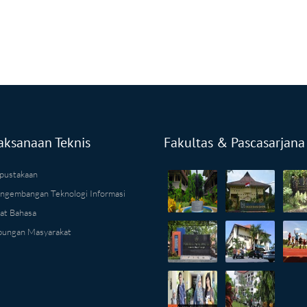
aksanaan Teknis
Fakultas & Pascasarjana
pustakaan
ngembangan Teknologi Informasi
at Bahasa
ungan Masyarakat