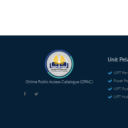
Unit Pel
UPT Per
Pusat Pe
Online Public Access Catalogue (OPAC)
UPT Pus
UPT Hub