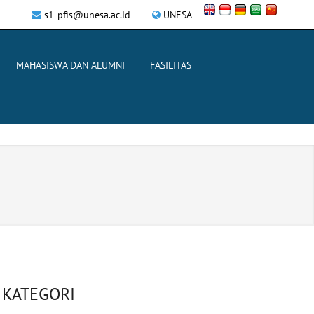
s1-pfis@unesa.ac.id
UNESA
MAHASISWA DAN ALUMNI
FASILITAS
KATEGORI