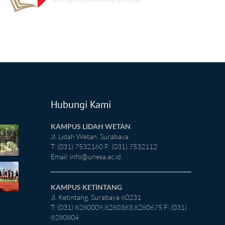
Hubungi Kami
KAMPUS LIDAH WETAN
Jl. Lidah Wetan, Surabaya
T: (031) 7532160 F: (031) 7532112
Email:
info@unesa.ac.id
KAMPUS KETINTANG
Jl. Ketintang, Surabaya 60231
T: (031) 8280009,8280383,8280675 F: (031)
8280804