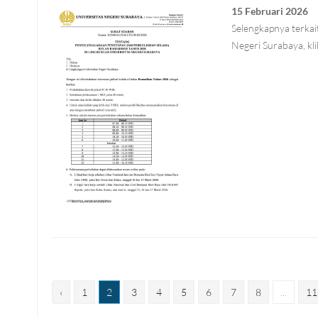
15 Februari 2026
Selengkapnya terkai
Negeri Surabaya, kl
‹
1
2
3
4
5
6
7
8
...
11