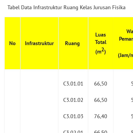
Tabel Data Infrastruktur Ruang Kelas Jurusan Fisika
Wa
Luas
Peman
Total
No
Infrastruktur
Ruang
2
(m
)
(Jam/
C3.01.01
66,50
C3.01.02
66,50
C3.01.03
76,40
66,50
C3.02.01