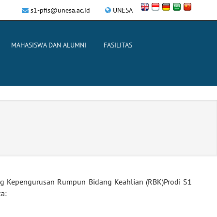
s1-pfis@unesa.ac.id
UNESA
MAHASISWA DAN ALUMNI
FASILITAS
g Kepengurusan Rumpun Bidang Keahlian (RBK)Prodi S1
a: