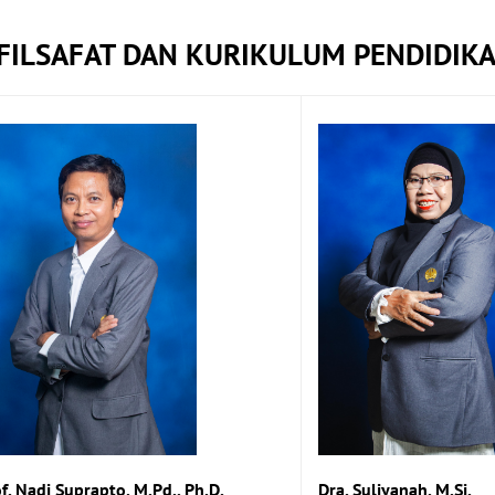
FILSAFAT DAN KURIKULUM PENDIDIKA
f. Nadi Suprapto, M.Pd., Ph.D.
Dra. Suliyanah, M.Si.