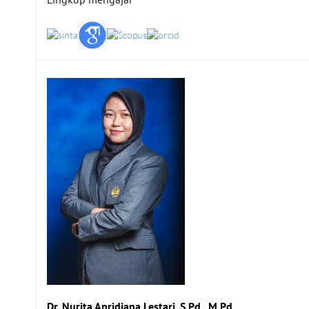
Dr. Nurita Apridiana Lestari, S.Pd., M.Pd.