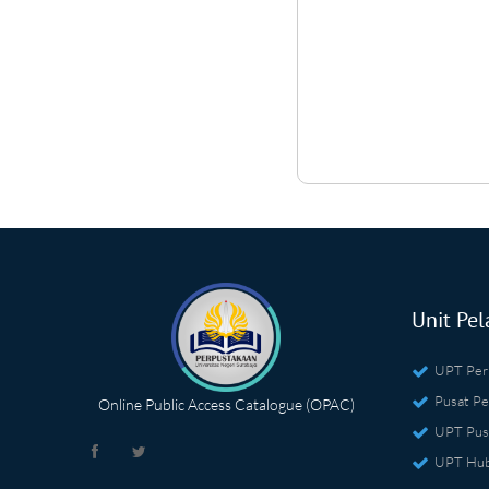
Unit Pel
UPT Per
Pusat Pe
Online Public Access Catalogue (OPAC)
UPT Pus
UPT Hub