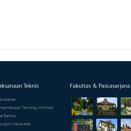
aksanaan Teknis
Fakultas & Pascasarjana
pustakaan
ngembangan Teknologi Informasi
at Bahasa
ungan Masyarakat