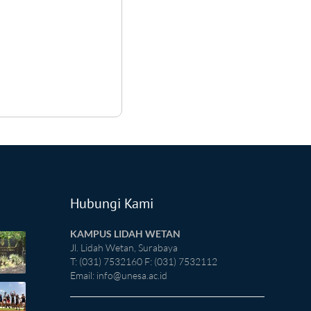
Hubungi Kami
KAMPUS LIDAH WETAN
Jl. Lidah Wetan, Surabaya
T: (031) 7532160 F: (031) 7532112
Email:
info@unesa.ac.id