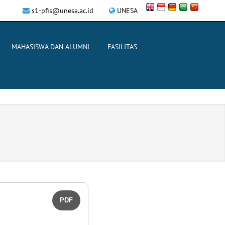
s1-pfis@unesa.ac.id
UNESA
MAHASISWA DAN ALUMNI
FASILITAS
PDF