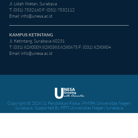
Jl. Lidah Wetan, Surabaya
T: (031) 7532160 F: (031) 7532112
Email:
info@unesa.ac.id
KAMPUS KETINTANG
Jl. Ketintang, Surabaya 60231
T: (031) 8280009,8280383,8280675 F: (031) 8280804
Email:
info@unesa.ac.id
Copyright © 2026 S1 Pendidikan Fisika | FMIPA Universitas Negeri
Surabaya. Supported By PPTI Universitas Negeri Surabaya