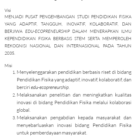
Visi
MENJADI PUSAT PENGEMBANGAN STUDI PENDIDIKAN FISIKA
YANG ADAPTIF, TANGGUH, INOVATIF, KOLABORATIF, DAN
BERJIWA
EDU
-
ECOPRENEURSHIP
DALAM MENERAPKAN ILMU
KEPENDIDIKAN FISIKA BERBASIS STEM SERTA MEMPEROLEH
REKOGNISI NASIONAL DAN INTERNASIONAL PADA TAHUN
2035.
Misi
Menyelenggarakan
pendidikan
berbasis
riset
di
bidang
Pendidikan
Fisika
yang
adaptif,
inovatif,
kolaboratif,
dan
berciri
edu
-
ecopreneurship
.
Melaksanakan penelitian dan meningkatkan kualitas
inovasi di bidang Pendidikan Fisika melalui kolaborasi
global.
Melaksanakan pengabdian
kepada
masyarakat
dan
menyebarluaskan
inovasi
bidang
Pendidikan
Fisika
untuk
pemberdayaan
masyarakat.