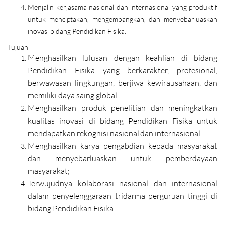
Menjalin
kerjasama
nasional
dan
internasional
yang
produktif
untuk
menciptakan,
mengembangkan,
dan
menyebarluaskan
inovasi
bidang
Pendidikan
Fisika.
Tujuan
M
enghasilkan
lulusan
dengan
keahlian
di
bidang
Pendidikan
Fisika
yang
berkarakter,
profesional,
berwawasan
lingkungan,
berjiwa
kewirausahaan,
dan
memiliki daya saing global.
Menghasilkan
produk
penelitian
dan
meningkatkan
kualitas
inovasi
di
bidang
Pendidikan
Fisika
untuk
mendapatkan
rekognisi
nasional
dan
internasional.
Menghasilkan karya pengabdian kepada masyarakat
dan menyebarluaskan untuk pemberdayaan
masyarakat;
Terwujudnya kolaborasi nasional dan internasional
dalam penyelenggaraan tridarma perguruan tinggi di
bidang Pendidikan Fisika.