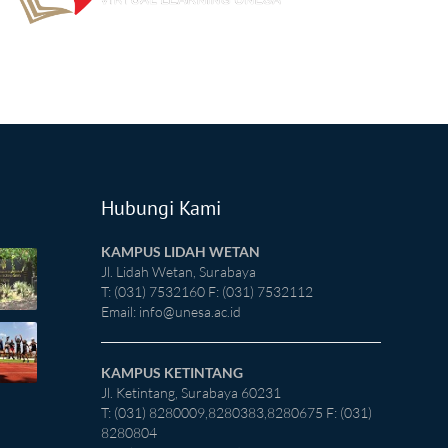
Hubungi Kami
KAMPUS LIDAH WETAN
Jl. Lidah Wetan, Surabaya
T: (031) 7532160 F: (031) 7532112
Email:
info@unesa.ac.id
KAMPUS KETINTANG
Jl. Ketintang, Surabaya 60231
T: (031) 8280009,8280383,8280675 F: (031)
8280804