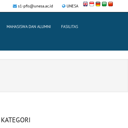
s1-pfis@unesa.ac.id
UNESA
MAHASISWA DAN ALUMNI
FASILITAS
KATEGORI