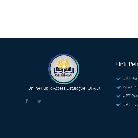
Unit Pel
UPT Per
Pusat Pe
Online Public Access Catalogue (OPAC)
UPT Pus
UPT Hub