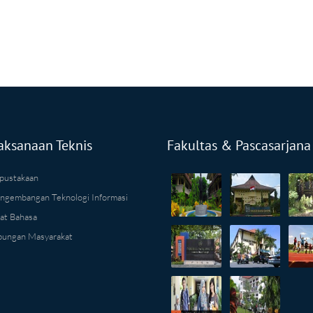
aksanaan Teknis
Fakultas & Pascasarjana
pustakaan
ngembangan Teknologi Informasi
at Bahasa
ungan Masyarakat