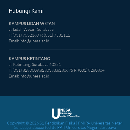
Hubungi Kami
KAMPUS LIDAH WETAN
Jl. Lidah Wetan, Surabaya
T: (031) 7532160 F: (031) 7532112
Email:
info@unesa.ac.id
KAMPUS KETINTANG
Jl. Ketintang, Surabaya 60231
T: (031) 8280009,8280383,8280675 F: (031) 8280804
Email:
info@unesa.ac.id
Copyright © 2026 S1 Pendidikan Fisika | FMIPA Universitas Negeri
Surabaya. Supported By PPTI Universitas Negeri Surabaya