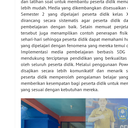
dan latihan soal untuk membantu peserta didik mem
lebih mudah. Media yang dikembangkan disesuaikan d
Semester 2 yang dipelajari peserta didik kelas X
dirancang secara sistematis agar peserta didik d
pembelajaran dengan baik. Selain memuat penjel
tersebut juga menampilkan contoh penerapan fisi
sehari-hari sehingga peserta didik dapat memahami h
yang dipelajari dengan fenomena yang mereka temui di
Implementasi media pembelajaran berbasis SDG 
mendukung terciptanya pendidikan yang berkualita
oleh seluruh peserta didik. Melalui penggunaan Powe
disajikan secara lebih komunikatif dan menarik
peserta didik memperoleh pengalaman belajar yang 
memberikan kesempatan bagi peserta didik untuk mem
yang sesuai dengan kebutuhan mereka.