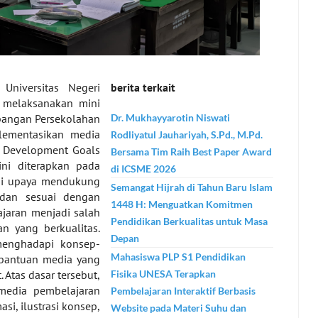
Universitas Negeri
berita terkait
, melaksanakan mini
pangan Persekolahan
Dr. Mukhayyarotin Niswati
ementasikan media
Rodliyatul Jauhariyah, S.Pd., M.Pd.
e Development Goals
Bersama Tim Raih Best Paper Award
ini diterapkan pada
di ICSME 2026
gai upaya mendukung
Semangat Hijrah di Tahun Baru Islam
, dan sesuai dengan
1448 H: Menguatkan Komitmen
jaran menjadi salah
Pendidikan Berkualitas untuk Masa
n yang berkualitas.
Depan
 menghadapi konsep-
Mahasiswa PLP S1 Pendidikan
 bantuan media yang
Atas dasar tersebut,
Fisika UNESA Terapkan
edia pembelajaran
Pembelajaran Interaktif Berbasis
i, ilustrasi konsep,
Website pada Materi Suhu dan