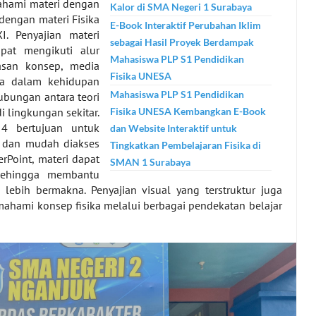
ahami materi dengan
Kalor di SMA Negeri 1 Surabaya
engan materi Fisika
E-Book Interaktif Perubahan Iklim
I. Penyajian materi
sebagai Hasil Proyek Berdampak
apat mengikuti alur
Mahasiswa PLP S1 Pendidikan
asan konsep, media
Fisika UNESA
ka dalam kehidupan
Mahasiswa PLP S1 Pendidikan
ubungan antara teori
 lingkungan sekitar.
Fisika UNESA Kembangkan E-Book
4 bertujuan untuk
dan Website Interaktif untuk
s dan mudah diakses
Tingkatkan Pembelajaran Fisika di
rPoint, materi dapat
SMAN 1 Surabaya
 sehingga membantu
lebih bermakna. Penyajian visual yang terstruktur juga
ahami konsep fisika melalui berbagai pendekatan belajar