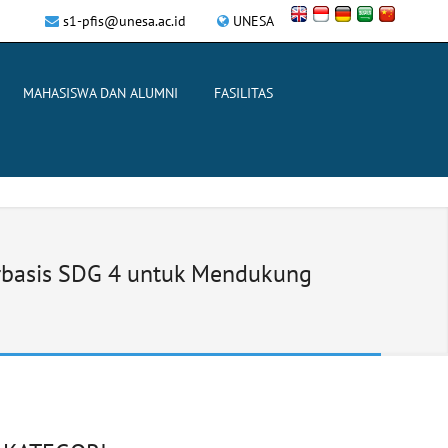
s1-pfis@unesa.ac.id
UNESA
MAHASISWA DAN ALUMNI
FASILITAS
rbasis SDG 4 untuk Mendukung