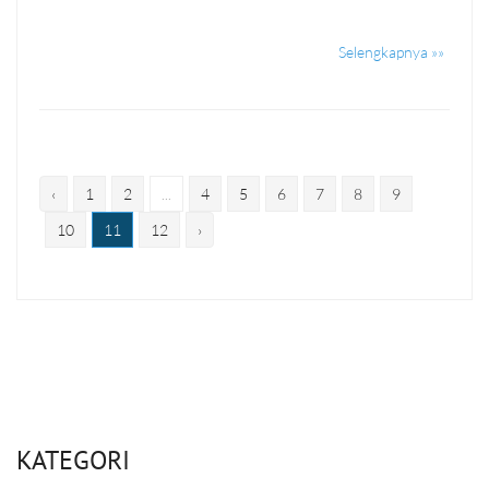
Selengkapnya »»
‹
1
2
...
4
5
6
7
8
9
10
11
12
›
KATEGORI