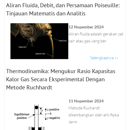
Aliran Fluida, Debit, dan Persamaan Poiseuille:
Tinjauan Matematis dan Analitis
12 Nopember 2024
Aliran fluida adalah gerakan zat
cair atau gas yang ber
Selengkapnya »»
Thermodinamika: Mengukur Rasio Kapasitas
Kalor Gas Secara Eksperimental Dengan
Metode Ruchhardt
11 Nopember 2024
Metode Ruchardt
dikembangkan oleh ahli fisika
Jerm